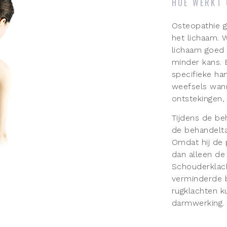
HOE WERKT 
Osteopathie g
het lichaam. 
lichaam goed 
minder kans. 
specifieke ha
weefsels wan
ontstekingen, 
Tijdens de be
de behandeltaf
Omdat hij de 
dan alleen de
Schouderklac
verminderde b
rugklachten k
darmwerking.