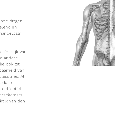
ende dingen
velend en
ehandelbaar
e Praktijk van
ze andere
ie ook zit.
baarheid van
blessures. Al
t deze
 effectief.
erzekeraars
ktijk van den