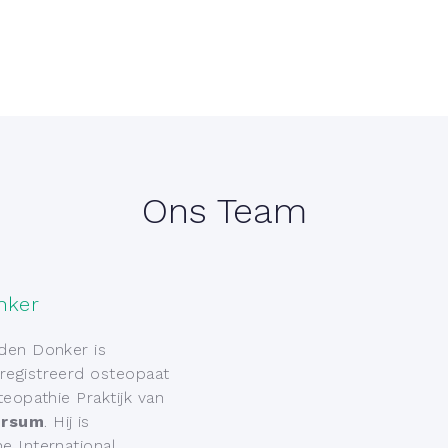
Ons Team
nker
den Donker is
registreerd osteopaat
teopathie Praktijk van
ersum
. Hij is
e International