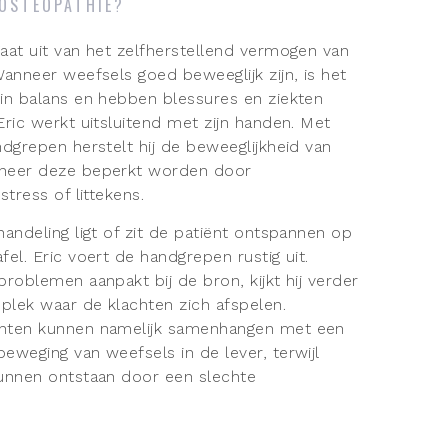
OSTEOPATHIE?
aat uit van het zelfherstellend vermogen van
Wanneer weefsels goed beweeglijk zijn, is het
in balans en hebben blessures en ziekten
Eric werkt uitsluitend met zijn handen. Met
ndgrepen herstelt hij de beweeglijkheid van
neer deze beperkt worden door
stress of littekens.
handeling ligt of zit de patiënt ontspannen op
el. Eric voert de handgrepen rustig uit.
problemen aanpakt bij de bron, kijkt hij verder
 plek waar de klachten zich afspelen.
hten kunnen namelijk samenhangen met een
eweging van weefsels in de lever, terwijl
unnen ontstaan door een slechte