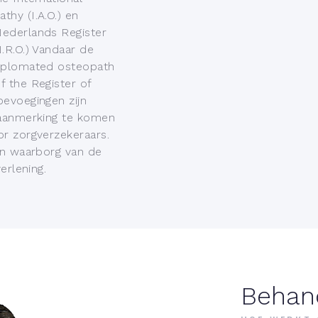
hy (I.A.O.) en
ederlands Register
.R.O.) Vandaar de
iplomated osteopath
 the Register of
evoegingen zijn
 aanmerking te komen
r zorgverzekeraars.
en waarborg van de
erlening.
Behan