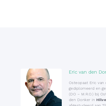
Eric van den Do
Osteopaat Eric van 
gediplomeerd en ge
(DO – M.R.O.) bij Os
den Donker in
Hilv
afgestudeerd aan Th